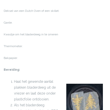
Deksel van een Dutch Oven of een skillet.
Garde.
Kwastje om het bladerdeeg in te smeren
Thermometer.
Bakpapier.
Bereiding:
Haal het gewenste aantal
plakken bladerdeeg uit de
vriezer en laat deze onder
plasticfolie ontdooien.
Als het bladerdeeg