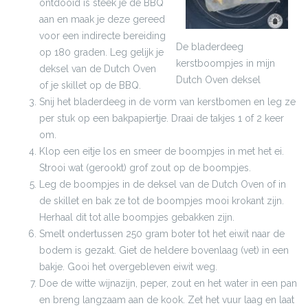
ontdooid is steek je de BBQ
aan en maak je deze gereed
voor een indirecte bereiding
De bladerdeeg
op 180 graden. Leg gelijk je
kerstboompjes in mijn
deksel van de Dutch Oven
Dutch Oven deksel
of je skillet op de BBQ.
Snij het bladerdeeg in de vorm van kerstbomen en leg ze
per stuk op een bakpapiertje. Draai de takjes 1 of 2 keer
om.
Klop een eitje los en smeer de boompjes in met het ei.
Strooi wat (gerookt) grof zout op de boompjes.
Leg de boompjes in de deksel van de Dutch Oven of in
de skillet en bak ze tot de boompjes mooi krokant zijn.
Herhaal dit tot alle boompjes gebakken zijn.
Smelt ondertussen 250 gram boter tot het eiwit naar de
bodem is gezakt. Giet de heldere bovenlaag (vet) in een
bakje. Gooi het overgebleven eiwit weg.
Doe de witte wijnazijn, peper, zout en het water in een pan
en breng langzaam aan de kook. Zet het vuur laag en laat