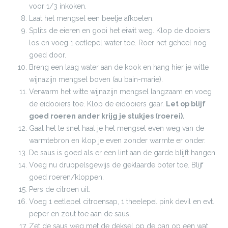
voor 1/3 inkoken.
Laat het mengsel een beetje afkoelen.
Splits de eieren en gooi het eiwit weg. Klop de dooiers
los en voeg 1 eetlepel water toe. Roer het geheel nog
goed door.
Breng een laag water aan de kook en hang hier je witte
wijnazijn mengsel boven (au bain-marie).
Verwarm het witte wijnazijn mengsel langzaam en voeg
de eidooiers toe. Klop de eidooiers gaar.
Let op blijf
goed roeren ander krijg je stukjes (roerei).
Gaat het te snel haal je het mengsel even weg van de
warmtebron en klop je even zonder warmte er onder.
De saus is goed als er een lint aan de garde blijft hangen.
Voeg nu druppelsgewijs de geklaarde boter toe. Blijf
goed roeren/kloppen.
Pers de citroen uit.
Voeg 1 eetlepel citroensap, 1 theelepel pink devil en evt.
peper en zout toe aan de saus.
Zet de saus weg met de deksel op de pan op een wat