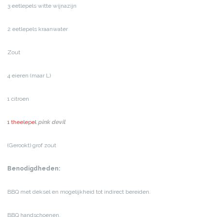
3 eetlepels witte wijnazijn
2 eetlepels kraanwater
Zout
4 eieren (maar L)
1 citroen
1 theelepel
pink devil
(Gerookt) grof zout
Benodigdheden:
BBQ met deksel en mogelijkheid tot indirect bereiden.
BBQ handschoenen.