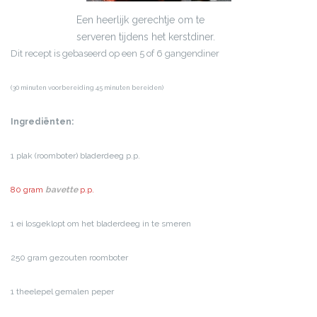
Een heerlijk gerechtje om te
serveren tijdens het kerstdiner.
Dit recept is gebaseerd op een 5 of 6 gangendiner
(30 minuten voorbereiding 45 minuten bereiden)
Ingrediënten:
1 plak (roomboter) bladerdeeg p.p.
80 gram
bavette
p.p.
1 ei losgeklopt om het bladerdeeg in te smeren
250 gram gezouten roomboter
1 theelepel gemalen peper