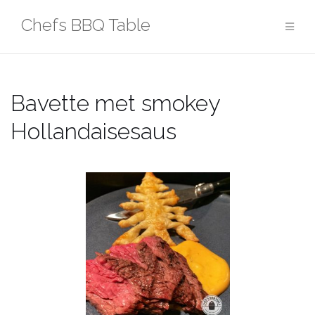
Ga
Chefs BBQ Table
naar
de
inhoud
Bavette met smokey
Hollandaisesaus