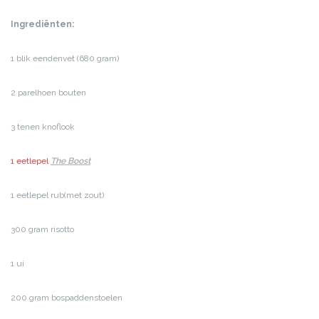
Ingrediënten:
1 blik eendenvet (680 gram)
2 parelhoen bouten
3 tenen knoflook
1 eetlepel
The Boost
1 eetlepel rub(met zout)
300 gram risotto
1 ui
200 gram bospaddenstoelen