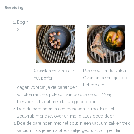
Bereiding:
Begin
2
Parelhoen in de Dutch
De kastanjes zijn klaar
Oven en de huidjes op
met poffen.
het rooster.
dagen voordat je de parelhoen
wil eten met het pekelen van de parelhoen. Meng
hiervoor het zout met de rub goed door.
Doe de parelhoen in een mengkom strooi hier het
zout/rub mengsel over en meng alles goed door.
Doe de parelhoen met het zout in een vacuüm zak en trek
vacuüm. (als je een ziplock zakje gebruikt zorg er dan