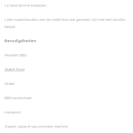
1,5 hand tamme kastanjes
1 liter kippenbouillon voor de risotto (kan ook gemaakt zijn met een bouillon
blokje)
Benodigdheden:
Monolith BBQ
Dutch Oven
Skillet
BBQ handschoen
mengkom
Ziplock zakje of vacuümmeer machine