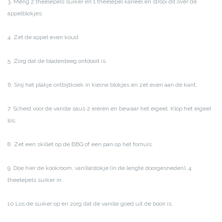
3. Meng 2 theelepels suiker en 1 theelepel kaneel en strooi dit over de
appelblokjes.
4. Zet de appel even koud
5. Zorg dat de bladerdeeg ontdooit is.
6. Snij het plakje ontbijtkoek in kleine blokjes en zet even aan de kant.
7. Scheid voor de vanille saus 2 eieren en bewaar het eigeel. Klop het eigeel
los.
8. Zet een skillet op de BBQ of een pan op het fornuis.
9. Doe hier de kookroom, vanillestokje (in de lengte doorgesneden), 4
theelepels suiker in.
10.Los de suiker op en zorg dat de vanille goed uit de boon is.