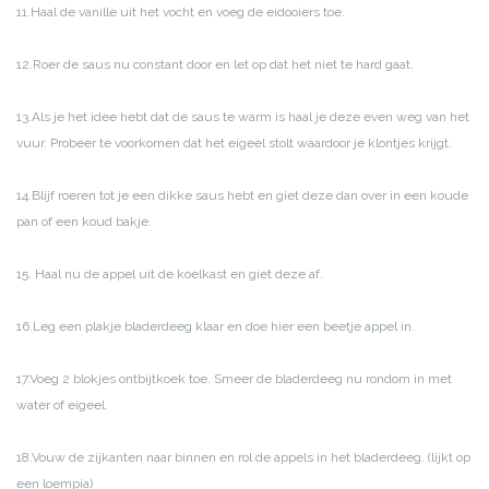
11.Haal de vanille uit het vocht en voeg de eidooiers toe.
12.Roer de saus nu constant door en let op dat het niet te hard gaat.
13.Als je het idee hebt dat de saus te warm is haal je deze even weg van het
vuur. Probeer te voorkomen dat het eigeel stolt waardoor je klontjes krijgt.
14.Blijf roeren tot je een dikke saus hebt en giet deze dan over in een koude
pan of een koud bakje.
15. Haal nu de appel uit de koelkast en giet deze af.
16.Leg een plakje bladerdeeg klaar en doe hier een beetje appel in.
17.Voeg 2 blokjes ontbijtkoek toe. Smeer de bladerdeeg nu rondom in met
water of eigeel.
18.Vouw de zijkanten naar binnen en rol de appels in het bladerdeeg. (lijkt op
een loempia)