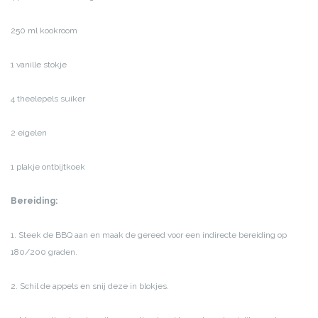
250 ml kookroom
1 vanille stokje
4 theelepels suiker
2 eigelen
1 plakje ontbijtkoek
Bereiding:
1. Steek de BBQ aan en maak de gereed voor een indirecte bereiding op
180/200 graden.
2. Schil de appels en snij deze in blokjes.