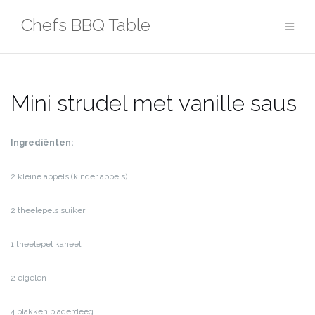
Ga
Chefs BBQ Table
naar
de
inhoud
Mini strudel met vanille saus
Ingrediënten:
2 kleine appels (kinder appels)
2 theelepels suiker
1 theelepel kaneel
2 eigelen
4 plakken bladerdeeg