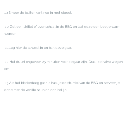
19.Smeer de buitenkant nog in met eigeel.
20.Zet een skillet of ovenschaal in de BBQ en laat deze een beetje warm
worden.
21.Leg hier de strudel in en bak deze gaar.
22.Het duurt ongeveer 25 minuten voor ze gaar zijn. Draai ze halve wegen
om.
23.Als het bladerdeeg gaar is haal je de sturdel van de BBQ en serveer je
deze met de vanille saus en een bol ijs.