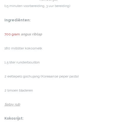
(15 minuten voorbereiding, 3 uur bereiding)
Ingrediënten:
700 gram
angus riblap
180 milliliter kokosmelk
1,5 liter runderbouillon
2 eetlepels gochujang (Koreaanse peper pasta)
2 limoen bladeren
Satay rub
Kokosrijst: