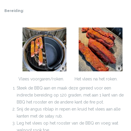
Bereiding:
Vlees voorgaren/roken.
Het vlees na het roken.
Steek de BBQ aan en maak deze gereed voor een
indirecte bereiding op 120 graden, met aan 1 kant van de
BBQ het rooster en de andere kant de fire pot.
Snij de angus riblap in repen en kruid het vlees aan alle
kanten met de satay rub.
Leg het vlees op het rooster van de BBQ en voeg wat
walnoot rook toe.