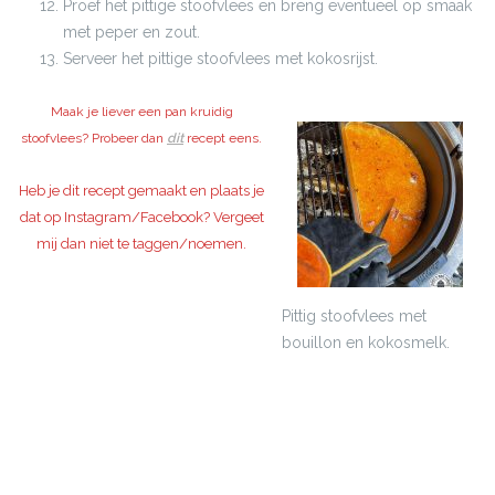
Proef het pittige stoofvlees en breng eventueel op smaak
met peper en zout.
Serveer het pittige stoofvlees met kokosrijst.
Maak je liever een pan kruidig
stoofvlees? Probeer dan
dit
recept eens.
Heb je dit recept gemaakt en plaats je
dat op Instagram/Facebook? Vergeet
mij dan niet te taggen/noemen.
Pittig stoofvlees met
bouillon en kokosmelk.