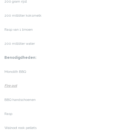
200 gram rijst
200 milliliter koksmelk
Rasp van 1 limoen
200 milliliter water
Benodigdheden:
Monolith BBQ
Fire pot
BBQ handschoenen
Rasp
Walnoot rook pellets