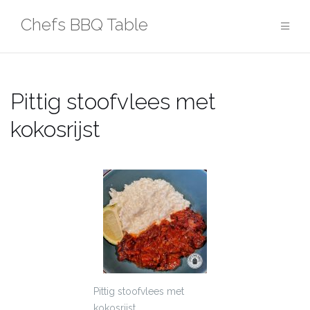
Ga
Chefs BBQ Table
naar
de
inhoud
Pittig stoofvlees met
kokosrijst
Pittig stoofvlees met
kokosrijst