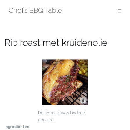
Ga
Chefs BBQ Table
naar
de
inhoud
Rib roast met kruidenolie
De rib roast word indirect
gegaard.
Ingrediënten: