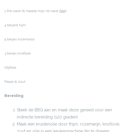
1 Rib roast (Ik haalde mijn rib roast
hier
)
4 takjest hijm
5 takjes rozemarijn
3 tenen knoflook
Olijfolie
Peper & zout
Bereiding:
Steek de BBQ aan en maak deze gereed voor een
indirecte bereiding (120 graden)
Maak een kruidenolie door thijm, rozemarijn, knoflook,
zout en olie in een keukenmachine fijn te draaien.