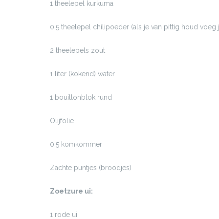
1 theelepel kurkuma
0,5 theelepel chilipoeder (als je van pittig houd voeg 
2 theelepels zout
1 liter (kokend) water
1 bouillonblok rund
Olijfolie
0,5 komkommer
Zachte puntjes (broodjes)
Zoetzure ui:
1 rode ui