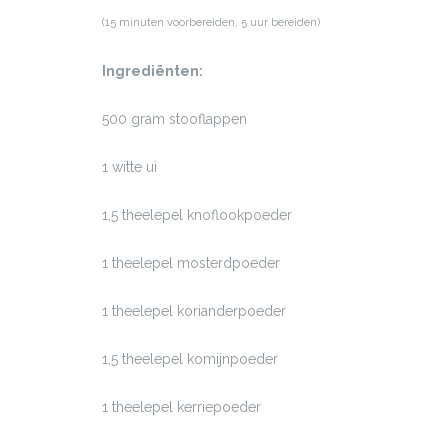
(15 minuten voorbereiden, 5 uur bereiden)
Ingrediënten:
500 gram stooflappen
1 witte ui
1,5 theelepel knoflookpoeder
1 theelepel mosterdpoeder
1 theelepel korianderpoeder
1,5 theelepel komijnpoeder
1 theelepel kerriepoeder