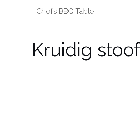
Ga
Chefs BBQ Table
naar
de
inhoud
Kruidig stoo