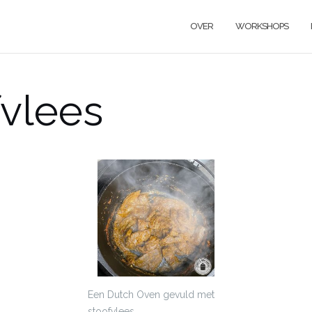
OVER
WORKSHOPS
fvlees
Een Dutch Oven gevuld met
stoofvlees.