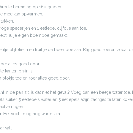
irecte bereiding op 160 graden.
eze mee kan opwarmen.
stukken.
ge specerijen en 1 eetlepel olijfolie aan toe.
e hebt nu je eigen boemboe gemaakt.
utje olijfolie in en fruit je de boemboe aan. Blijf goed roeren zodat
oer alles goed door.
e kanten bruin is.
n blokje toe en roer alles goed door.
t in de pan zit, is dat niet het geval? Voeg dan een beetje water toe
suiker, 5 eetlepels water en 5 eetlepels azijn zachtjes te laten koken
halve ringen.
. Het vocht mag nog warm zijn.
ar valt.