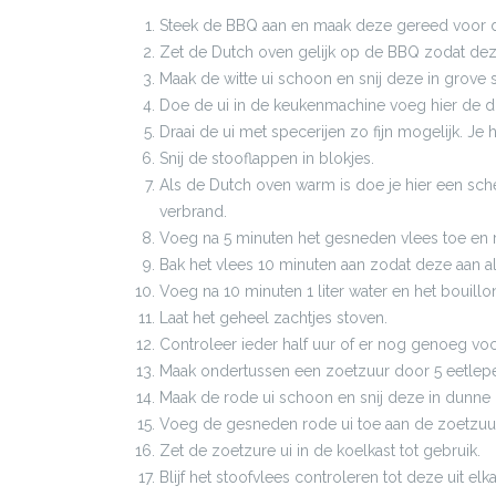
Steek de BBQ aan en maak deze gereed voor d
Zet de Dutch oven gelijk op de BBQ zodat d
Maak de witte ui schoon en snij deze in grove 
Doe de ui in de keukenmachine voeg hier de dro
Draai de ui met specerijen zo fijn mogelijk. J
Snij de stooflappen in blokjes.
Als de Dutch oven warm is doe je hier een sche
verbrand.
Voeg na 5 minuten het gesneden vlees toe en r
Bak het vlees 10 minuten aan zodat deze aan all
Voeg na 10 minuten 1 liter water en het bouillo
Laat het geheel zachtjes stoven.
Controleer ieder half uur of er nog genoeg voch
Maak ondertussen een zoetzuur door 5 eetlepels 
Maak de rode ui schoon en snij deze in dunne 
Voeg de gesneden rode ui toe aan de zoetzuur
Zet de zoetzure ui in de koelkast tot gebruik.
Blijf het stoofvlees controleren tot deze uit elka