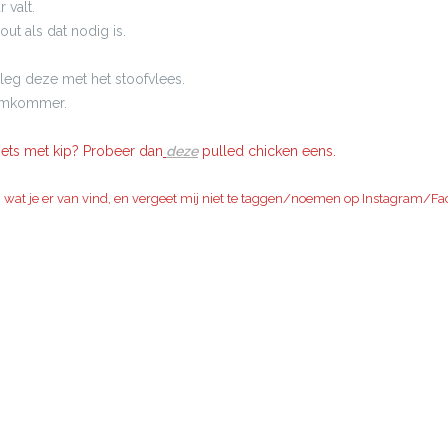
 valt.
ut als dat nodig is.
eleg deze met het stoofvlees.
komkommer.
 iets met kip? Probeer dan
deze
pulled chicken eens.
n wat je er van vind, en vergeet mij niet te taggen/noemen op Instagram/Fa