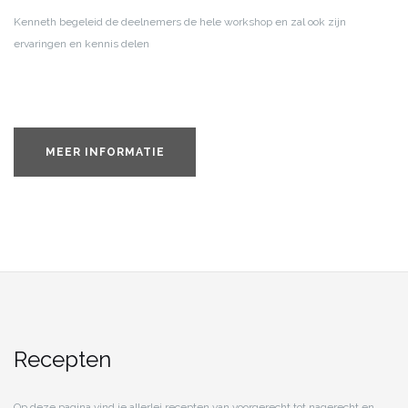
Kenneth begeleid de deelnemers de hele workshop en zal ook zijn
ervaringen en kennis delen
MEER INFORMATIE
Recepten
Op deze pagina vind je allerlei recepten van voorgerecht tot nagerecht en