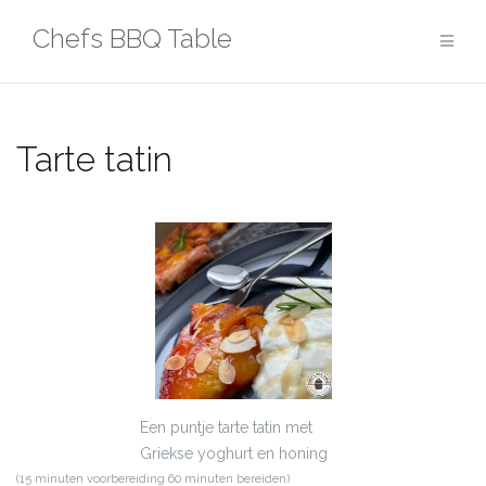
Ga
Chefs BBQ Table
naar
de
inhoud
Tarte tatin
Een puntje tarte tatin met
Griekse yoghurt en honing
(15 minuten voorbereiding 60 minuten bereiden)