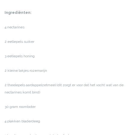
Ingrediënten:
4 nectarines
2 eetlepels suiker
3 eetlepels honing
2 kleine takjes rozemarijn
2 theelepels aardappelzetmeel (dit zorgt er voor dat het vocht wat van de
nectarines komt bind)
30 gram roomboter
4 plakken bladerdeeg