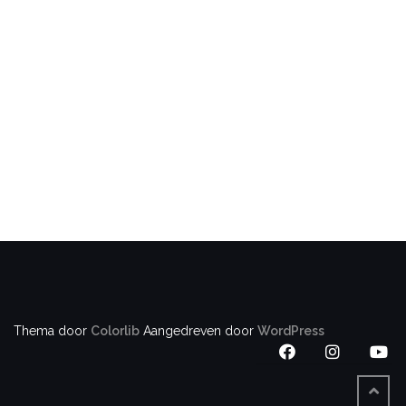
Thema door
Colorlib
Aangedreven door
WordPress