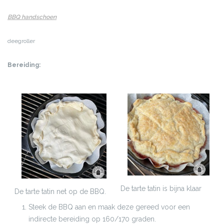
BBQ handschoen
deegroller
Bereiding:
De tarte tatin is bijna klaar
De tarte tatin net op de BBQ.
Steek de BBQ aan en maak deze gereed voor een
indirecte bereiding op 160/170 graden.