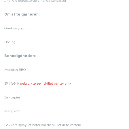
1 handje geroosterde amandelschaafsel
Om af te garneren:
Griekse yoghurt
Honing
Benodigdheden:
Monolith BBQ
Skillet
(ik gebruikte een skillet van 25 cm)
Bakpapier
Mengkom
Bakkers spray (of boter om de skillet in te vetten)