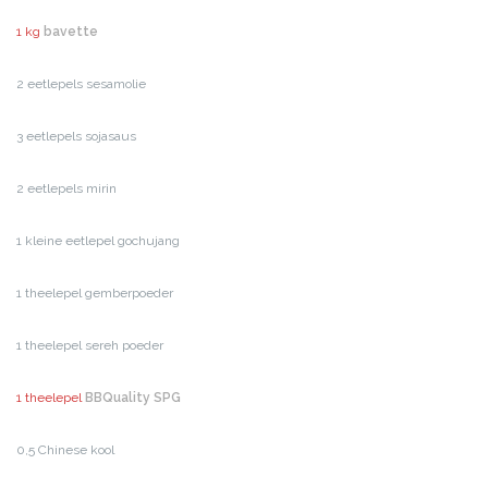
1 kg
bavette
2 eetlepels sesamolie
3 eetlepels sojasaus
2 eetlepels mirin
1 kleine eetlepel gochujang
1 theelepel gemberpoeder
1 theelepel sereh poeder
1 theelepel
BBQuality SPG
0,5 Chinese kool