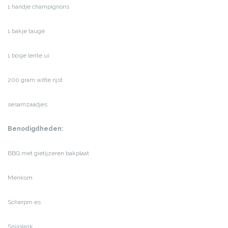
1 handje champignons
1 bakje taugé
1 bosje lente ui
200 gram witte rijst
sesamzaadjes
Benodigdheden:
BBQ met gietijzeren bakplaat
Menkom
Scherpm es
Snijplank