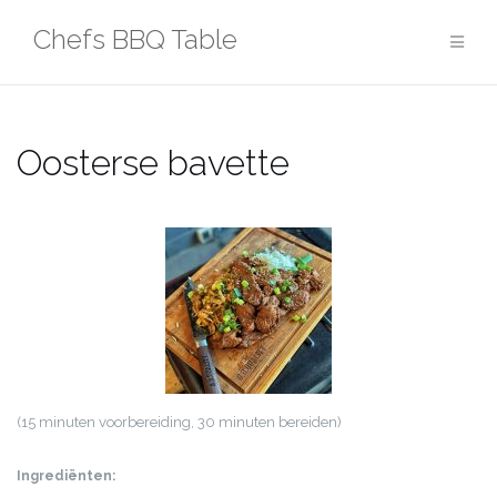
Ga
Chefs BBQ Table
naar
de
inhoud
Oosterse bavette
(15 minuten voorbereiding, 30 minuten bereiden)
Ingrediënten: