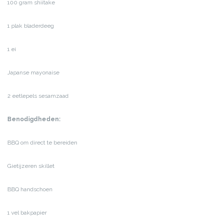
100 gram shiitake
1 plak bladerdeeg
1 ei
Japanse mayonaise
2 eetlepels sesamzaad
Benodigdheden:
BBQ om direct te bereiden
Gietijzeren skillet
BBQ handschoen
1 vel bakpapier