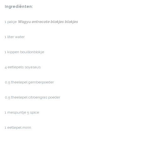
Ingrediënten:
1 pakje
Wagyu entrecote blokjes blokjes
1 liter water
1 kippen bouillonblokje
4 eetlepels soyasaus
0,5 theelepel gemberpoeder
0,5 theelepel citroengras poeder
1 mespuntje 5 spice
1 eetlepel mirin