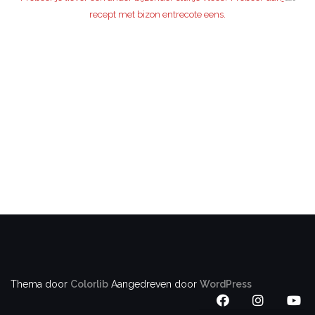
recept met bizon entrecote eens.
Thema door
Colorlib
Aangedreven door
WordPress