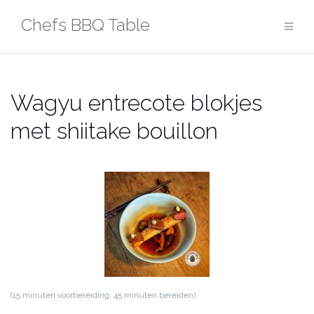
Ga
Chefs BBQ Table
naar
de
inhoud
Wagyu entrecote blokjes
met shiitake bouillon
(15 minuten voorbereiding, 45 minuten bereiden)