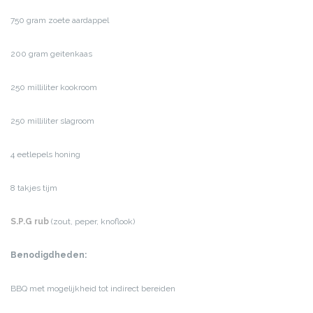
750 gram zoete aardappel
200 gram geitenkaas
250 milliliter kookroom
250 milliliter slagroom
4 eetlepels honing
8 takjes tijm
S.P.G rub
(zout, peper, knoflook)
Benodigdheden:
BBQ met mogelijkheid tot indirect bereiden