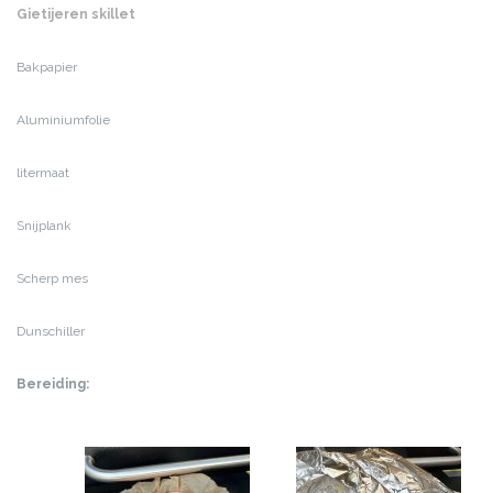
Gietijeren skillet
Bakpapier
Aluminiumfolie
litermaat
Snijplank
Scherp mes
Dunschiller
Bereiding: